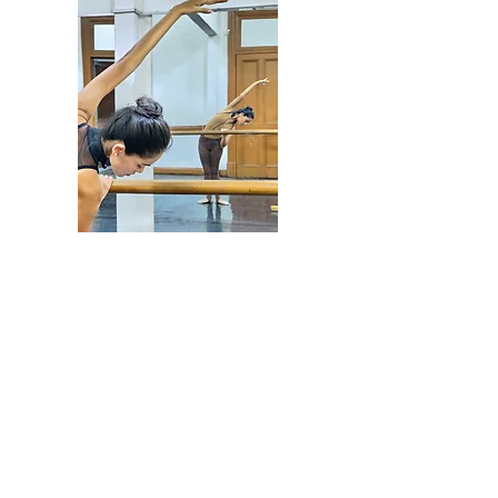
@allegroballetperu
CONTACTO:
Av. Nicolás de Piérola 424 2do. Piso -
Cercado de Lima
Lima - Perú
email :
allegroballetcentrodedanza@gmail.com
Teléfono:
01-2818247
WhatsApp:
992-988-107