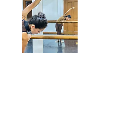
@allegroballetperu
CONTACTO:
Av. Nicolás de Piérola 424 2do. Piso -
Cercado de Lima
Lima - Perú
email :
allegroballetcentrodedanza@gmail.com
Teléfono:
01-2818247
WhatsApp:
992-988-107
HORARIO DE ATENCIÓN
De lunes a Jueves