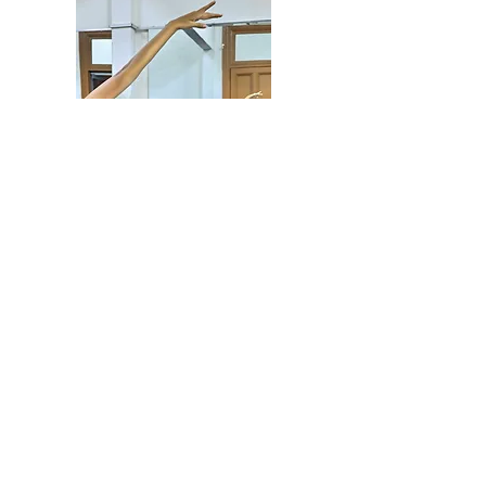
@allegroballetperu
CONTACTO:
Av. Nicolás de Piérola 424 2do. Piso -
Cercado de Lima
Lima - Perú
email :
allegroballetcentrodedanza@gmail.com
Teléfono:
01-2818247
WhatsApp:
992-988-107