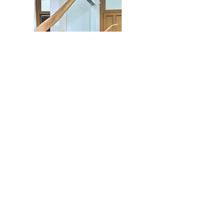
@allegroballetperu
CONTACTO:
Av. Nicolás de Piérola 424 2do. Piso -
Cercado de Lima
Lima - Perú
email :
allegroballetcentrodedanza@gmail.com
Teléfono:
01-2818247
WhatsApp:
992-988-107
HORARIO DE ATENCIÓN